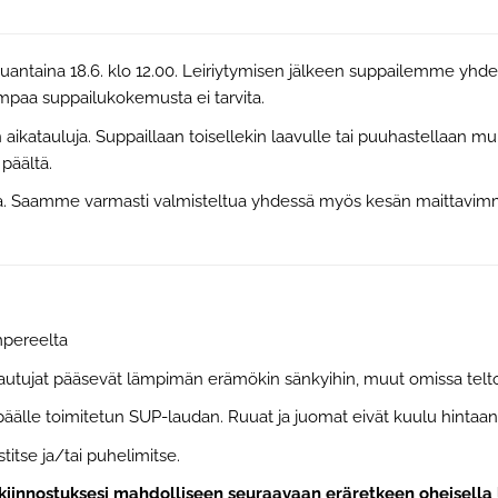
uantaina 18.6. klo 12.00. Leiriytymisen jälkeen suppailemme yh
iempaa suppailukokemusta ei tarvita.
aikatauluja. Suppaillaan toisellekin laavulle tai puuhastellaan mu
päältä.
sa. Saamme varmasti valmisteltua yhdessä myös kesän maittavimma
mpereelta
tujat pääsevät lämpimän erämökin sänkyihin, muut omissa teltois
päälle toimitetun SUP-laudan. Ruuat ja juomat eivät kuulu hintaan
titse ja/tai puhelimitse.
ita kiinnostuksesi mahdolliseen seuraavaan eräretkeen oheisella