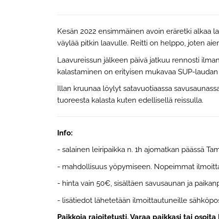
Kesän 2022 ensimmäinen avoin eräretki alkaa la
väylää pitkin laavulle. Reitti on helppo, joten a
Laavureissun jälkeen päivä jatkuu rennosti ilman 
kalastaminen on erityisen mukavaa SUP-laudan 
Illan kruunaa löylyt satavuotiaassa savusaunas
tuoreesta kalasta kuten edellisellä reissulla.
Info:
- salainen leiripaikka n. 1h ajomatkan päässä Ta
- mahdollisuus yöpymiseen. Nopeimmat ilmoittau
- hinta vain 50€, sisältäen savusaunan ja paikan
- lisätiedot lähetetään ilmoittautuneille sähköpos
Paikkoja rajoitetusti. Varaa paikkasi tai oso