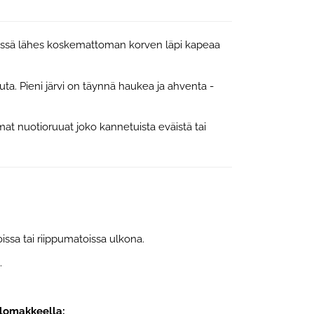
dessä lähes koskemattoman korven läpi kapeaa
uta. Pieni järvi on täynnä haukea ja ahventa -
t nuotioruuat joko kannetuista eväistä tai
sa tai riippumatoissa ulkona.
.
 lomakkeella: