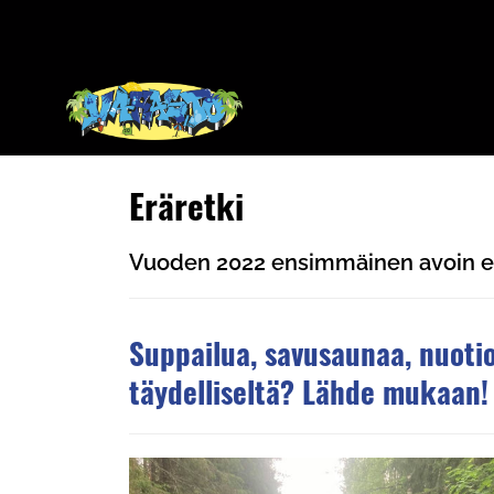
Eräretki
Vuoden 2022 ensimmäinen avoin erä
Suppailua, savusaunaa, nuoti
täydelliseltä? Lähde mukaan!