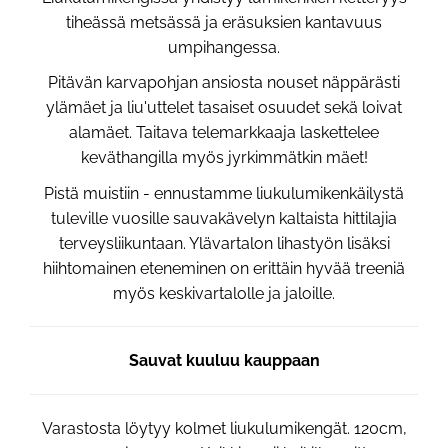
tiheässä metsässä ja eräsuksien kantavuus
umpihangessa.
Pitävän karvapohjan ansiosta nouset näppärästi
ylämäet ja liu'uttelet tasaiset osuudet sekä loivat
alamäet. Taitava telemarkkaaja laskettelee
keväthangilla myös jyrkimmätkin mäet!
Pistä muistiin - ennustamme liukulumikenkäilystä
tuleville vuosille sauvakävelyn kaltaista hittilajia
terveysliikuntaan. Ylävartalon lihastyön lisäksi
hiihtomainen eteneminen on erittäin hyvää treeniä
myös keskivartalolle ja jaloille.
Sauvat kuuluu kauppaan
Varastosta löytyy kolmet liukulumikengät. 120cm,