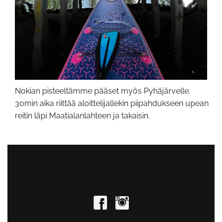
Nokian pisteeltämme pääset myös Pyhäjärvelle.
30min aika riittää aloittelijallekin piipahdukseen upean
reitin läpi Maatialanlahteen ja takaisin.