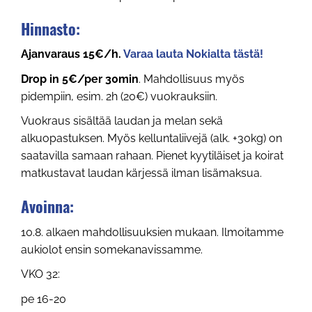
Hinnasto:
Ajanvaraus 15€/h.
Varaa lauta Nokialta tästä!
Drop in 5€/per 30min
. Mahdollisuus myös
pidempiin, esim. 2h (20€) vuokrauksiin.
Vuokraus sisältää laudan ja melan sekä
alkuopastuksen. Myös kelluntaliivejä (alk. +30kg) on
saatavilla samaan rahaan. Pienet kyytiläiset ja koirat
matkustavat laudan kärjessä ilman lisämaksua.
Avoinna:
10.8. alkaen mahdollisuuksien mukaan. Ilmoitamme
aukiolot ensin somekanavissamme.
VKO 32:
pe 16-20