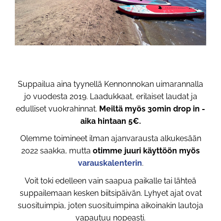
Suppailua aina tyynellä Kennonnokan uimarannalla
jo vuodesta 2019. Laadukkaat, erilaiset laudat ja
edulliset vuokrahinnat.
Meiltä myös 30min drop in -
aika hintaan 5€.
Olemme toimineet ilman ajanvarausta alkukesään
2022 saakka, mutta
otimme juuri käyttöön myös
varauskalenterin
.
Voit toki edelleen vain saapua paikalle tai lähteä
suppailemaan kesken biitsipäivän. Lyhyet ajat ovat
suosituimpia, joten suosituimpina aikoinakin lautoja
vapautuu nopeasti.