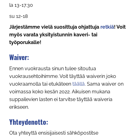
la 13-17.30
su 12-18
Järjestämme vielä suosittuja ohjattuja
retkiä
! Voit
myös varata yksityistunnin kaveri- tai
työporukalle!
Waiver:
Ennen vuokrausta sinun tulee sitoutua
vuokrausehtoihimme. Voit täyttää waiverin joko
vuokraamolla tai etukäteen
täällä
. Sama waiver on
voimassa koko kesän 2022. Aikuisen mukana
suppailevien lasten ei tarvitse täyttää waiveria
erikseen.
Yhteydenotto:
Ota yhteyttä ensisijaisesti sähköpostitse