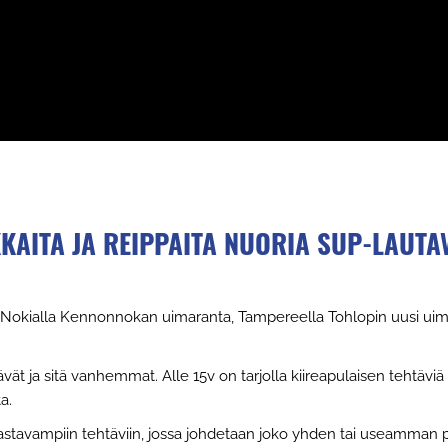
KKAITA JA REIPPAITA NUORIA SUP-LAU
Nokialla Kennonnokan uimaranta, Tampereella Tohlopin uusi uimar
vät ja sitä vanhemmat. Alle 15v on tarjolla kiireapulaisen tehtäviä 
a.
tavampiin tehtäviin, jossa johdetaan joko yhden tai useamman pi