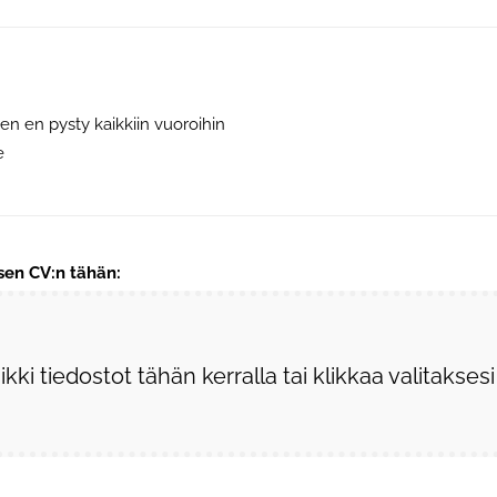
ten en pysty kaikkiin vuoroihin
e
isen CV:n tähän:
kki tiedostot tähän kerralla tai klikkaa valitaksesi