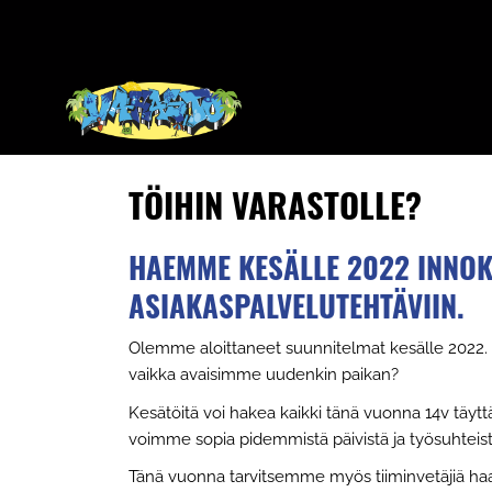
TÖIHIN VARASTOLLE?
HAEMME KESÄLLE 2022 INNO
ASIAKASPALVELUTEHTÄVIIN.
Olemme aloittaneet suunnitelmat kesälle 2022. 
vaikka avaisimme uudenkin paikan?
Kesätöitä voi hakea kaikki tänä vuonna 14v täyttä
voimme sopia pidemmistä päivistä ja työsuhteist
Tänä vuonna tarvitsemme myös tiiminvetäjiä haas