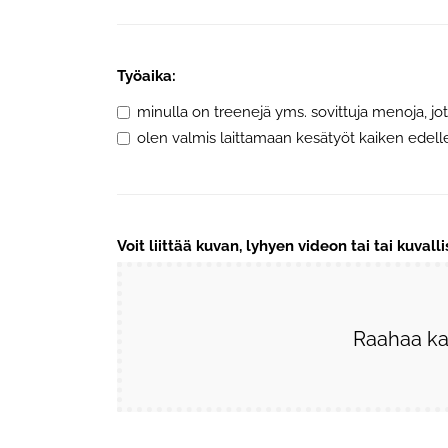
Työaika:
minulla on treenejä yms. sovittuja menoja, jo
olen valmis laittamaan kesätyöt kaiken edell
Voit liittää kuvan, lyhyen videon tai tai kuvall
Raahaa kai