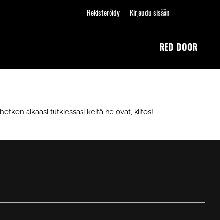
Rekisteröidy
Kirjaudu sisään
RED DOOR
tken aikaasi tutkiessasi keitä he ovat, kiitos!