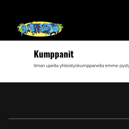
Kumppanit
Ilman upeita yhteistyökumppaneita emme pystyisi 