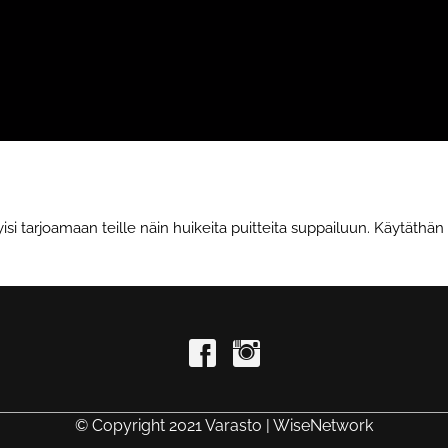
tarjoamaan teille näin huikeita puitteita suppailuun. Käytäthän he
© Copyright 2021 Varasto | WiseNetwork