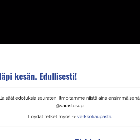
äpi kesän. Edullisesti!
jalla säätiedotuksia seuraten. Ilmoitamme niistä aina ensimmäis
@varastosup.
Löydät retket myös ->
verkkokaupasta
.