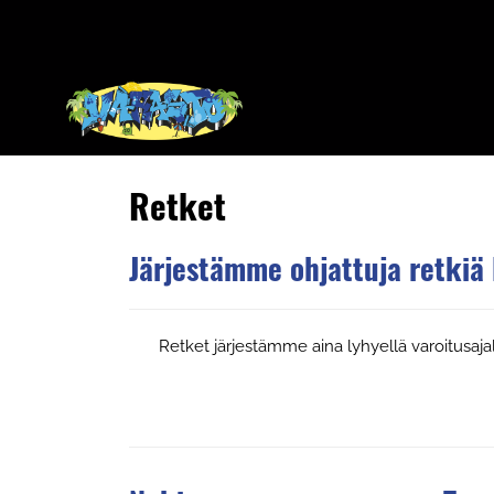
Retket
Järjestämme ohjattuja retkiä l
Retket järjestämme aina lyhyellä varoitusa