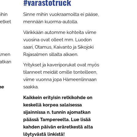
#varastotruck
ihin
Sinne mihin vuokraamoilta ei pääse,
etket
mennään kuorma-autolla.
Värikkään automme kohteita viime
vuosina ovat olleet mm. Luodon
saari, Otamus, Kaivanto ja Sikojoki
almen
Rajasalmen sillalta alkaen.
 matkan
Yritykset ja kaveriporukat ovat myös
tilanneet meidät omille tonteilleen,
.
viime vuonna jopa Hämeenlinnaan
me
saakka.
Kaikkein erityisin retkikohde on
keskellä korpea salaisessa
sijainnissa n. tunnin ajomatkan
päässä Tampereelta. Lue lisää
kahden päivän eräretkestä alta
löytyvästä linkistä!