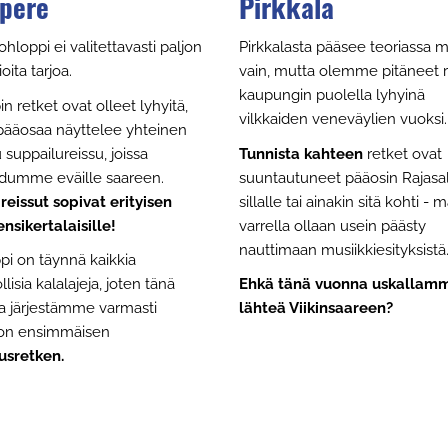
pere
Pirkkala
ohloppi ei valitettavasti paljon
Pirkkalasta pääsee teoriassa m
ioita tarjoa.
vain, mutta olemme pitäneet r
kaupungin puolella lyhyinä
n retket ovat olleet lyhyitä,
vilkkaiden veneväylien vuoksi.
 pääosaa näyttelee yhteinen
 suppailureissu, joissa
Tunnista kahteen
retket ovat
dumme eväille saareen.
suuntautuneet pääosin Rajas
eissut sopivat erityisen
sillalle tai ainakin sitä kohti -
ensikertalaisille!
varrella ollaan usein päästy
nauttimaan musiikkiesityksistä
pi on täynnä kaikkia
isia kalalajeja, joten tänä
Ehkä tänä vuonna uskallam
 järjestämme varmasti
lähteä Viikinsaareen?
ton ensimmäisen
usretken.