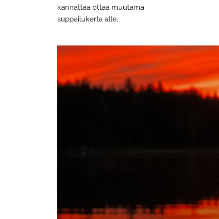
kannattaa ottaa muutama
suppailukerta alle.