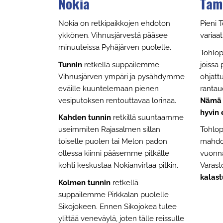
Nokia
Tam
Nokia on retkipaikkojen ehdoton
Pieni T
ykkönen. Vihnusjärvestä pääsee
variaat
minuuteissa Pyhäjärven puolelle.
Tohlopi
Tunnin
retkellä suppailemme
joissa
Vihnusjärven ympäri ja pysähdymme
ohjattu
eväille kuuntelemaan pienen
rantau
vesiputoksen rentouttavaa lorinaa.
Nämä r
hyvin 
Kahden tunnin
retkillä suuntaamme
useimmiten Rajasalmen sillan
Tohlop
toiselle puolen tai Melon padon
mahdoll
ollessa kiinni pääsemme pitkälle
vuonna
kohti keskustaa Nokianvirtaa pitkin.
Varas
kalast
Kolmen tunnin
retkellä
suppailemme Pirkkalan puolelle
Sikojokeen. Ennen Sikojokea tulee
ylittää veneväylä, joten tälle reissulle